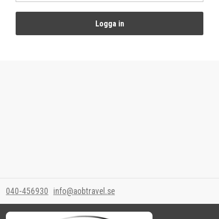
Logga in
040-456930
info@aobtravel.se