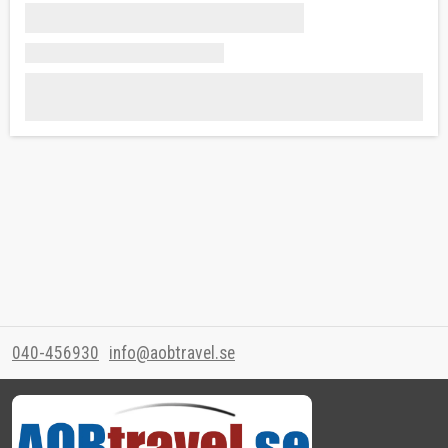
040-456930
info@aobtravel.se