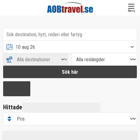
Meny
Sök här
Hittade